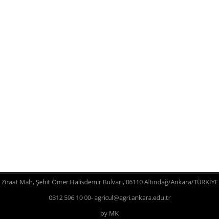
Ziraat Mah, Şehit Ömer Halisdemir Bulvarı, 06110 Altındağ/Ankara/TÜRKİYE
0312 596 10 00- agricul@agri.ankara.edu.tr
by MK