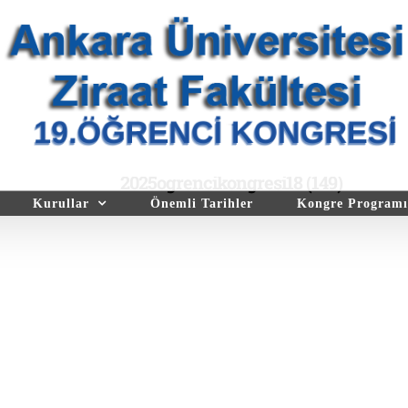
2025ogrencikongresi18 (149)
Kurullar
Önemli Tarihler
Kongre Programı