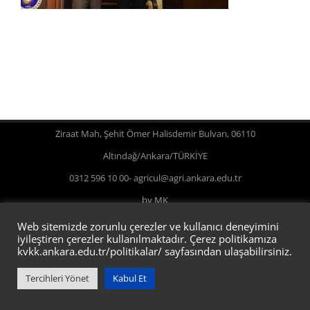
Ziraat Mah, Şehit Ömer Halisdemir Bulvarı, 06110
Altındağ/Ankara/TÜRKİYE
0312 596 10 00- agricul@agri.ankara.edu.tr
by MK
Web sitemizde zorunlu çerezler ve kullanıcı deneyimini
iyileştiren çerezler kullanılmaktadır. Çerez politikamıza
kvkk.ankara.edu.tr/politikalar/
sayfasından ulaşabilirsiniz.
Tercihleri Yönet
Kabul Et